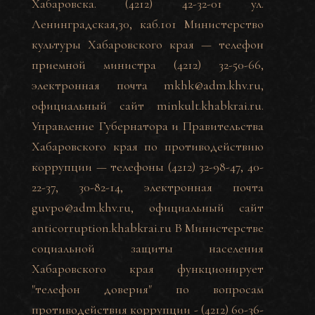
Хабаровска. (4212) 42-32-01 ул.
Ленинградская,30, каб.101 Министерство
культуры Хабаровского края — телефон
приемной министра (4212) 32-50-66,
электронная почта mkhk@adm.khv.ru,
официальный сайт
minkult.khabkrai.ru
.
Управление Губернатора и Правительства
Хабаровского края по противодействию
коррупции — телефоны (4212) 32-98-47, 40-
22-37, 30-82-14, электронная почта
guvpo@adm.khv.ru, официальный сайт
anticorruption.khabkrai.ru
В Министерстве
социальной защиты населения
Хабаровского края функционирует
"телефон доверия" по вопросам
противодействия коррупции - (4212) 60-36-