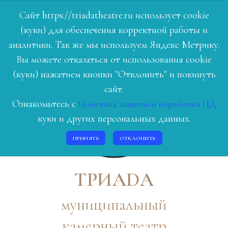
Сайт https://triadatheatre.ru использует cookie
(куки) для обеспечения корректной работы и
ГЛАВНАЯ
аналитики. Так же мы используем Яндекс Метрику.
Вы можете отказаться от использования cookie
РЕПЕРТУАР
(куки) нажатием кнопки "Отклонить" и покинуть
ЛЮДИ ТЕАТРА
сайт.
Ознакомьтесь с
Политика защиты и обработки ПД
О НАС
куки и других персональных данных.
ИСТОРИЯ
ПРИНЯТЬ
ОТКЛОНИТЬ
КОНТАКТЫ
ВОЙТИ
ТРИАDА
муниципальный
камерный театр