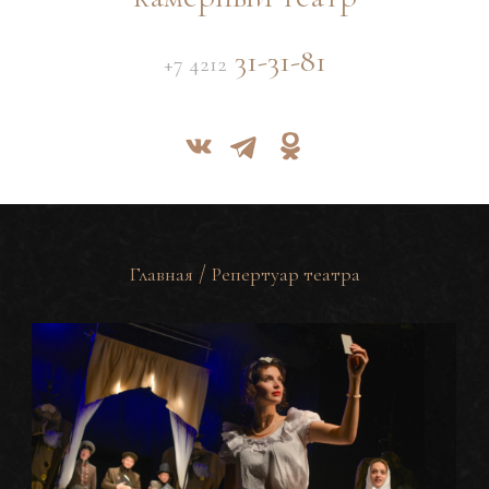
31-31-81
+7 4212
/
Главная
Репертуар театра