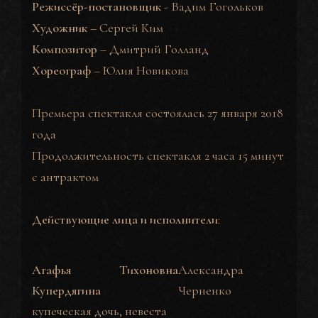
Режиссёр-постановщик
-
Вадим Гогольков
Художник
–
Сергей Ким
Композитор
–
Дмитрий Голланд
Хореограф
–
Юлия Новикова
Премьера спектакля состоялась 27 января 2018
года
Продолжительность спектакля 2 часа 15 минут
с антрактом
Действующие лица и исполнители
:
Агафья Тихоновна
Александра
Купердягина
Черненко
купеческая дочь, невеста