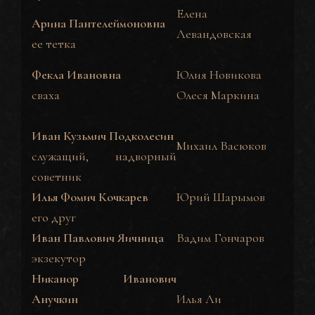
Елена
Арина Пантелеймоновна
Левандовская
ее тетка
Фекла Ивановна
Юлия Новикова
сваха
Олеся Маркина
Иван Кузьмич Подколесин
Михаил Васюков
служащий, надворный
советник
Илья Фомич Кочкарев
Юрий Шарымов
его друг
Иван Павлович Яичница
Вадим Гончаров
экзекутор
Никанор Иванович
Анучкин
Илья Ли