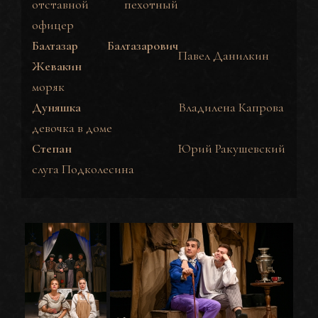
отставной пехотный
офицер
Балтазар Балтазарович
Павел Данилкин
Жевакин
моряк
Дуняшка
Владилена Капрова
девочка в доме
Степан
Юрий Ракушевский
слуга Подколесина