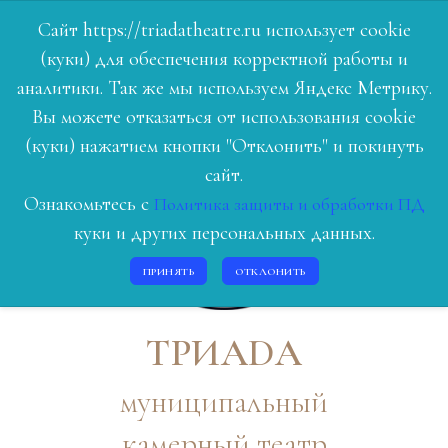
Сайт https://triadatheatre.ru использует cookie
(куки) для обеспечения корректной работы и
ГЛАВНАЯ
аналитики. Так же мы используем Яндекс Метрику.
Вы можете отказаться от использования cookie
РЕПЕРТУАР
(куки) нажатием кнопки "Отклонить" и покинуть
ЛЮДИ ТЕАТРА
сайт.
Ознакомьтесь с
Политика защиты и обработки ПД
О НАС
куки и других персональных данных.
ИСТОРИЯ
ПРИНЯТЬ
ОТКЛОНИТЬ
КОНТАКТЫ
ВОЙТИ
ТРИАDА
муниципальный
камерный театр