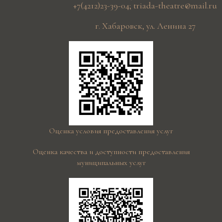
+7(4212)23-39-04
;
triada-theatre@mail.ru
г. Хабаровск, ул. Ленина 27
Оценка условия предоставления услуг
Оценка качества и доступности предоставления
муниципальных услуг