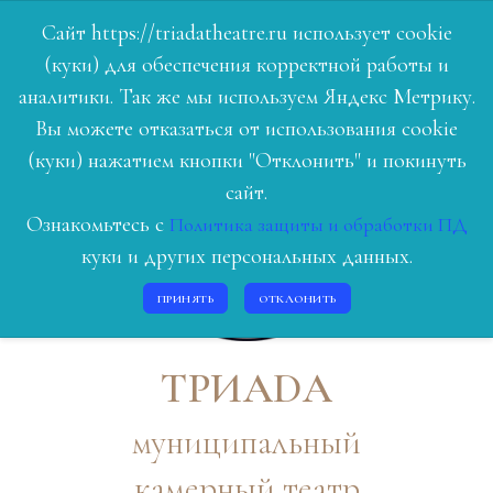
Сайт https://triadatheatre.ru использует cookie
(куки) для обеспечения корректной работы и
ГЛАВНАЯ
аналитики. Так же мы используем Яндекс Метрику.
Вы можете отказаться от использования cookie
РЕПЕРТУАР
(куки) нажатием кнопки "Отклонить" и покинуть
ЛЮДИ ТЕАТРА
сайт.
Ознакомьтесь с
Политика защиты и обработки ПД
О НАС
куки и других персональных данных.
ИСТОРИЯ
ПРИНЯТЬ
ОТКЛОНИТЬ
КОНТАКТЫ
ВОЙТИ
ТРИАDА
муниципальный
камерный театр