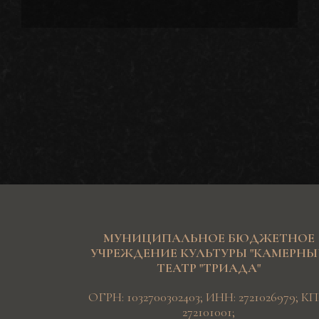
МУНИЦИПАЛЬНОЕ БЮДЖЕТНОЕ
УЧРЕЖДЕНИЕ КУЛЬТУРЫ "КАМЕРН
ТЕАТР "ТРИАДА"
ОГРН: 1032700302403; ИНН: 2721026979; КП
272101001;