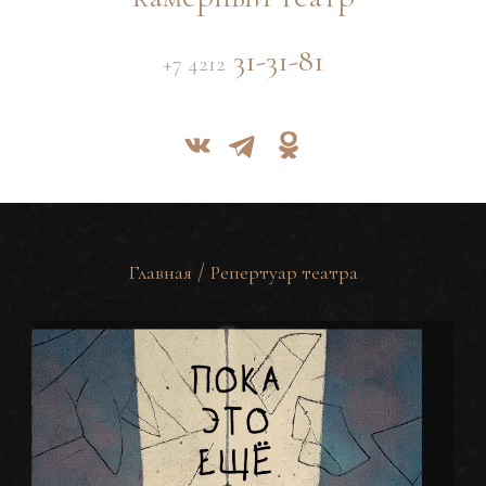
31-31-81
+7 4212
/
Главная
Репертуар театра