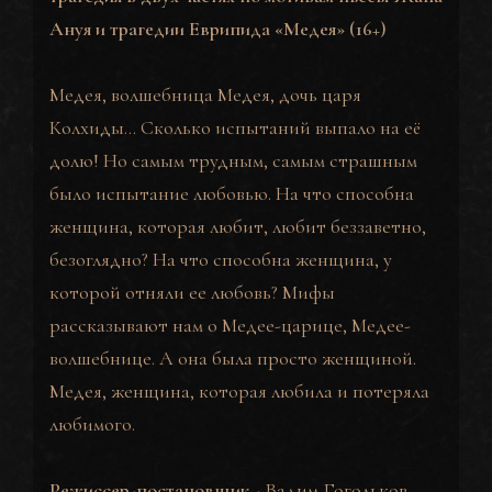
Ануя и трагедии Еврипида «Медея» (16+)
Медея, волшебница Медея, дочь царя
Колхиды… Сколько испытаний выпало на её
долю! Но самым трудным, самым страшным
было испытание любовью. На что способна
женщина, которая любит, любит беззаветно,
безоглядно? На что способна женщина, у
которой отняли ее любовь? Мифы
рассказывают нам о Медее-царице, Медее-
волшебнице. А она была просто женщиной.
Медея, женщина, которая любила и потеряла
любимого.
Режиссер-постановщик
-
Вадим Гогольков