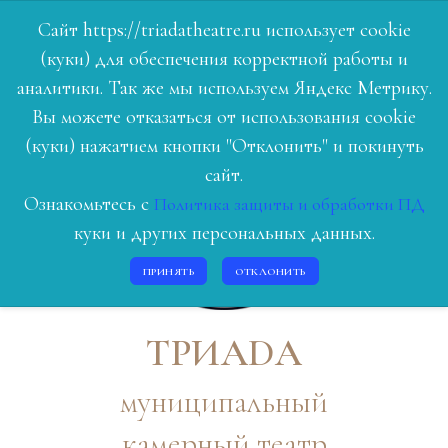
Сайт https://triadatheatre.ru использует cookie
(куки) для обеспечения корректной работы и
ГЛАВНАЯ
аналитики. Так же мы используем Яндекс Метрику.
Вы можете отказаться от использования cookie
РЕПЕРТУАР
(куки) нажатием кнопки "Отклонить" и покинуть
ЛЮДИ ТЕАТРА
сайт.
Ознакомьтесь с
Политика защиты и обработки ПД
О НАС
куки и других персональных данных.
ИСТОРИЯ
ПРИНЯТЬ
ОТКЛОНИТЬ
КОНТАКТЫ
ВОЙТИ
ТРИАDА
муниципальный
камерный театр