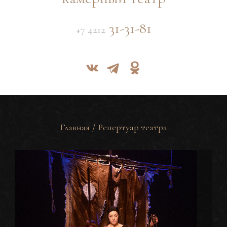
31-31-81
+7 4212
/
Главная
Репертуар театра