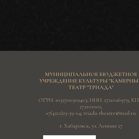
МУНИЦИПАЛЬНОЕ БЮДЖЕТНОЕ
УЧРЕЖДЕНИЕ КУЛЬТУРЫ "КАМЕРН
ТЕАТР "ТРИАДА"
ОГРН: 1032700302403; ИНН: 2721026979; КП
272101001;
+7(4212)23-39-04
;
triada-theatre@mail.ru
г. Хабаровск, ул. Ленина 27