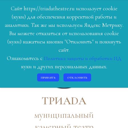
Сайт https://triadatheatre.ru использует cookie
(куки) для обеспечения корректной работы и
ГЛАВНАЯ
аналитики. Так же мы используем Яндекс Метрику.
Вы можете отказаться от использования cookie
РЕПЕРТУАР
(куки) нажатием кнопки "Отклонить" и покинуть
ЛЮДИ ТЕАТРА
сайт.
Ознакомьтесь с
Политика защиты и обработки ПД
О НАС
куки и других персональных данных.
ИСТОРИЯ
ПРИНЯТЬ
ОТКЛОНИТЬ
КОНТАКТЫ
ВОЙТИ
ТРИАDА
муниципальный
камерный театр