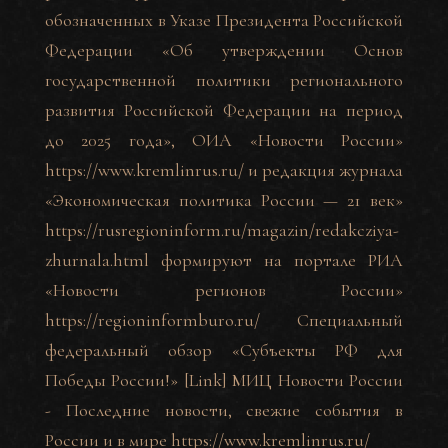
обозначенных в Указе Президента Российской
Федерации «Об утверждении Основ
государственной политики регионального
развития Российской Федерации на период
до 2025 года», ОИА «Новости России»
https://www.kremlinrus.ru/
и редакция журнала
«Экономическая политика России — 21 век»
https://rusregioninform.ru/magazin/redakcziya-
zhurnala.html
формируют на портале РИА
«Новости регионов России»
https://regioninformburo.ru/
Специальный
федеральный обзор «Субъекты РФ для
Победы России!» [Link] МИЦ Новости России
- Последние новости, свежие события в
России и в мире
https://www.kremlinrus.ru/