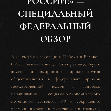
РОССИИ!» —
СПЕЦИАЛЬНЫЙ
ФЕДЕРАЛЬНЫЙ
ОБЗОР
В честь 78-ой годовщины Победы в Великой
Отечественной войне, а также руководствуясь
задачей информирования широких кругов
общественности и федеральных органов
государственной власти в вопросах
наращивания социально-экономического
потенциала субъектов РФ и сокращения
различий в уровне и качестве жизни граждан,