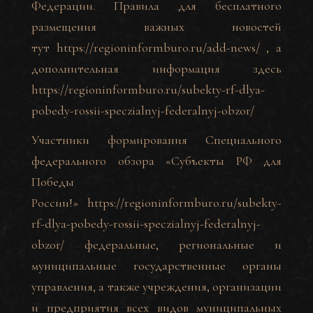
Федерации. Правила для бесплатного
размещения важных новостей
тут
https://regioninformburo.ru/add-news/
, а
дополнительная информация здесь
https://regioninformburo.ru/subekty-rf-dlya-
pobedy-rossii-speczialnyj-federalnyj-obzor/
Участники формирования Специального
федерального обзора «Субъекты РФ для
Победы
России!»
https://regioninformburo.ru/subekty-
rf-dlya-pobedy-rossii-speczialnyj-federalnyj-
obzor/
федеральные, региональные и
муниципальные государственные органы
управления, а также учреждения, организации
и предприятия всех видов муниципальных