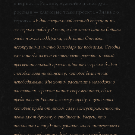
и верность Родине, мужество и сила духа
россиян — ключевые темы проекта «Знание о
героях».
«В дни специальной военной операции мы
все верим в победу России, а для этого нашим бойцам
очень нужна поддержка, ведь наша Отчизна
несокрушима именно благодаря их подвигам. Сегодня
как никогда важна сплоченность россиян, и новый
просветительский проект «Знание о героях» будет
способствовать единству, которое делает нас
непобедимыми. Мы хотим рассказать молодежи о
настоящем героизме наших современников, об их
преданности Родине и своему народу, о ценностях,
которые придают людям силу, целеустремленность,
повышают духовную стойкость. Уверен, что
школьники и студенты узнают много интересного о
подвигах сегодняшних дней, получат незабываемые