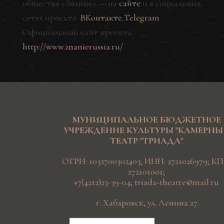
общества «Знание» — на
сайте
и в социальных
сетях проекта:
ВКонтакте
,
Telegram
.
Официальный сайт проекта:
http://www.znanierussia.ru/
МУНИЦИПАЛЬНОЕ БЮДЖЕТНОЕ
УЧРЕЖДЕНИЕ КУЛЬТУРЫ "КАМЕРН
ТЕАТР "ТРИАДА"
ОГРН: 1032700302403; ИНН: 2721026979; КП
272101001;
+7(4212)23-39-04
;
triada-theatre@mail.ru
г. Хабаровск, ул. Ленина 27