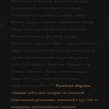
Фроленков, Владимир Жога и Александр
Белоглазов, подполковники Дмитрий
Литвинов и Андраник Гаспарян, майор
Виктор Дудин, старшие лейтенанты Антон
Старостин и Дамир Исламов, лейтенант
Максим Концов и ефрейтор Дамир
Гилемханов и другие герои — о подвигах этих
людей узнают школьники 5–11-х классов всей
страны. Новеллы можно будет увидеть на
сайте Российского общества «Знание», а 4
ноября в Москве, в Музее Отечественной
войны 1812 года откроется выставка
графических работ. ***
Российское общество
«Знание»
ведет свою историю от советской
общественной организации, основанной в 1947 году по
инициативе представителей советской