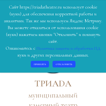
Сайт https://triadatheatre.ru использует cookie
(куки) для обеспечения корректной работы и
ГЛАВНАЯ
аналитики. Так же мы используем Яндекс Метрику.
Вы можете отказаться от использования cookie
РЕПЕРТУАР
(куки) нажатием кнопки "Отклонить" и покинуть
ЛЮДИ ТЕАТРА
сайт.
Ознакомьтесь с
Политика защиты и обработки ПД
О НАС
куки и других персональных данных.
ИСТОРИЯ
ПРИНЯТЬ
ОТКЛОНИТЬ
КОНТАКТЫ
ВОЙТИ
ТРИАDА
муниципальный
камерный театр