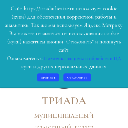
Сайт https://triadatheatre.ru использует cookie
(куки) для обеспечения корректной работы и
ГЛАВНАЯ
аналитики. Так же мы используем Яндекс Метрику.
Вы можете отказаться от использования cookie
РЕПЕРТУАР
(куки) нажатием кнопки "Отклонить" и покинуть
ЛЮДИ ТЕАТРА
сайт.
Ознакомьтесь с
Политика защиты и обработки ПД
О НАС
куки и других персональных данных.
ИСТОРИЯ
ПРИНЯТЬ
ОТКЛОНИТЬ
КОНТАКТЫ
ВОЙТИ
ТРИАDА
муниципальный
камерный театр