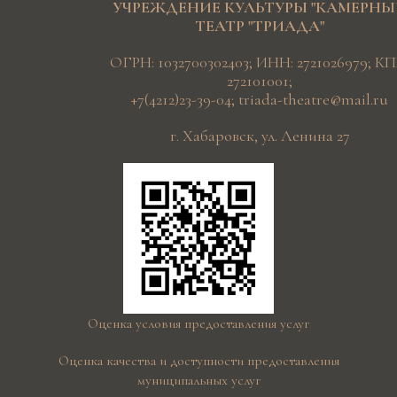
УЧРЕЖДЕНИЕ КУЛЬТУРЫ "КАМЕРН
ТЕАТР "ТРИАДА"
ОГРН: 1032700302403; ИНН: 2721026979; КП
272101001;
+7(4212)23-39-04
;
triada-theatre@mail.ru
г. Хабаровск, ул. Ленина 27
Оценка условия предоставления услуг
Оценка качества и доступности предоставления
муниципальных услуг