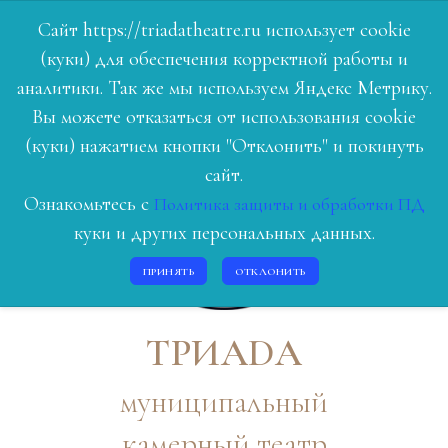
Сайт https://triadatheatre.ru использует cookie
(куки) для обеспечения корректной работы и
ГЛАВНАЯ
аналитики. Так же мы используем Яндекс Метрику.
Вы можете отказаться от использования cookie
РЕПЕРТУАР
(куки) нажатием кнопки "Отклонить" и покинуть
ЛЮДИ ТЕАТРА
сайт.
Ознакомьтесь с
Политика защиты и обработки ПД
О НАС
куки и других персональных данных.
ИСТОРИЯ
ПРИНЯТЬ
ОТКЛОНИТЬ
КОНТАКТЫ
ВОЙТИ
ТРИАDА
муниципальный
камерный театр