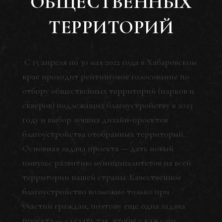
ОБЩЕСТВЕННЫХ
ТЕРРИТОРИЙ
С 15 апреля по 30 мая 2022 года в Хабаровском
крае проходит рейтинговое голосование по
отбору общественных территорий (парков и
скверов) подлежащих благоустройству в 2023
году и выбор лучших дизайн‑проектов
благоустройства отобранных территорий.
Основная задача проекта — дать новый
импульс развитию муниципалитетов на всей
территории нашей страны. Качественное
благоустройство возможно только при
участии граждан, поэтому еще одна задача
проекта — сделать так, чтобы у каждого