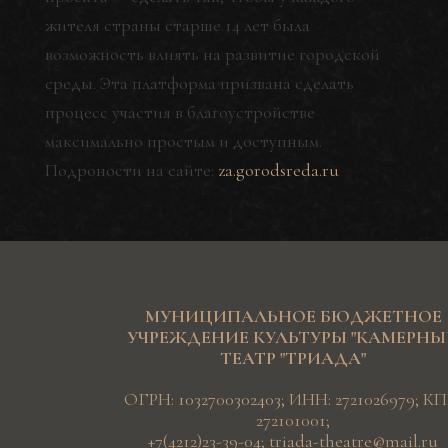
жителя страны старше 14 лет была
возможность влиять на развитие городской
среды. Эта платформа призвана сделать
процесс участия в благоустройстве
максимально простым и доступным.
Подроности на сайте:
za.gorodsreda.ru
МУНИЦИПАЛЬНОЕ БЮДЖЕТНОЕ
УЧРЕЖДЕНИЕ КУЛЬТУРЫ "КАМЕРН
ТЕАТР "ТРИАДА"
ОГРН: 1032700302403; ИНН: 2721026979; КП
272101001;
+7(4212)23-39-04
;
triada-theatre@mail.ru