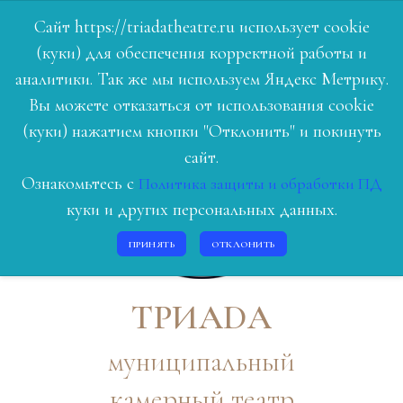
Сайт https://triadatheatre.ru использует cookie
(куки) для обеспечения корректной работы и
ГЛАВНАЯ
аналитики. Так же мы используем Яндекс Метрику.
Вы можете отказаться от использования cookie
РЕПЕРТУАР
(куки) нажатием кнопки "Отклонить" и покинуть
ЛЮДИ ТЕАТРА
сайт.
Ознакомьтесь с
Политика защиты и обработки ПД
О НАС
куки и других персональных данных.
ИСТОРИЯ
ПРИНЯТЬ
ОТКЛОНИТЬ
КОНТАКТЫ
ВОЙТИ
ТРИАDА
муниципальный
камерный театр