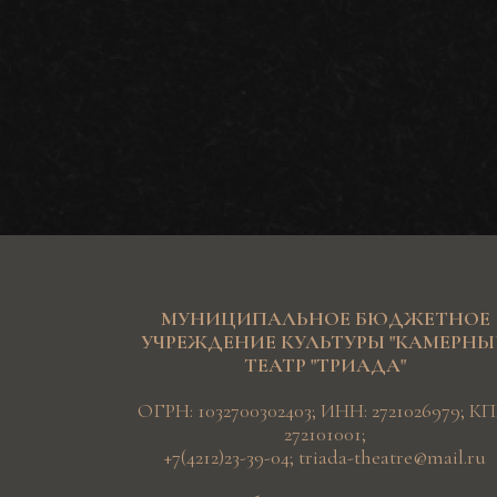
МУНИЦИПАЛЬНОЕ БЮДЖЕТНОЕ
УЧРЕЖДЕНИЕ КУЛЬТУРЫ "КАМЕРН
ТЕАТР "ТРИАДА"
ОГРН: 1032700302403; ИНН: 2721026979; КП
272101001;
+7(4212)23-39-04
;
triada-theatre@mail.ru