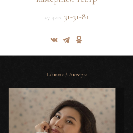
31-31-81
+7 4212
/
Главная
Актеры