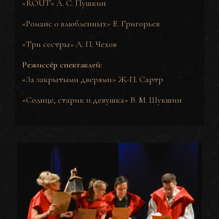
«
ROUT
» А. С. Пушкин
«
Романс о влюбленных
» Е. Григорьев
«
Три сестры
» А. П. Чехов
Режиссёр спектаклей:
«
За закрытыми дверями
» Ж-П. Сартр
«
Солнце, старик и девушка
» В. М. Шукшин