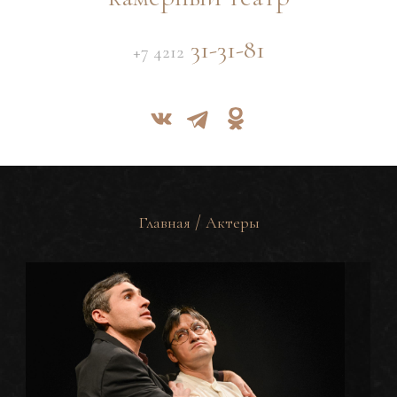
31-31-81
+7 4212
/
Главная
Актеры