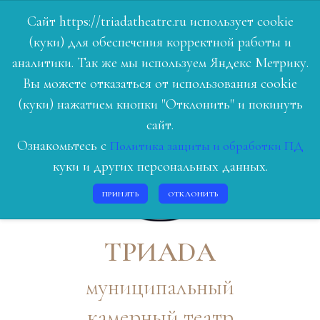
Сайт https://triadatheatre.ru использует cookie
(куки) для обеспечения корректной работы и
ГЛАВНАЯ
аналитики. Так же мы используем Яндекс Метрику.
Вы можете отказаться от использования cookie
РЕПЕРТУАР
(куки) нажатием кнопки "Отклонить" и покинуть
ЛЮДИ ТЕАТРА
сайт.
Ознакомьтесь с
Политика защиты и обработки ПД
О НАС
куки и других персональных данных.
ИСТОРИЯ
ПРИНЯТЬ
ОТКЛОНИТЬ
КОНТАКТЫ
ВОЙТИ
ТРИАDА
муниципальный
камерный театр