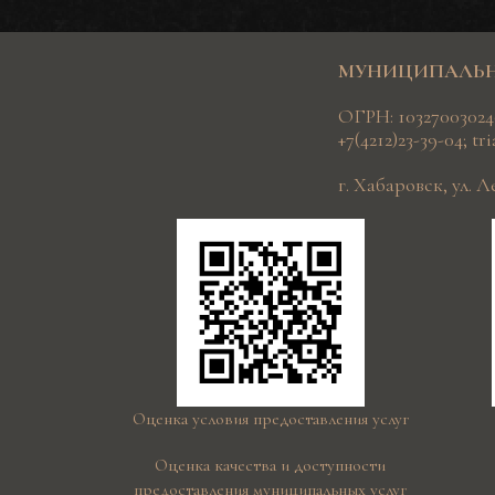
МУНИЦИПАЛЬНО
ОГРН: 103270030240
+7(4212)23-39-04
;
tr
г. Хабаровск, ул. 
Оценка условия предоставления услуг
Оценка качества и доступности
предоставления муниципальных услуг