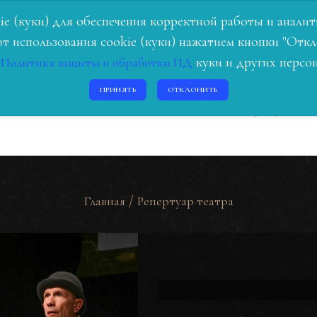
Я
РЕПЕРТУАР
ЛЮДИ ТЕАТРА
О НАС
ИСТ
ookie (куки) для обеспечения корректной работы и анал
т использования cookie (куки) нажатием кнопки "Откл
с
куки и других персо
Политика защиты и обработки ПД
ПРИНЯТЬ
ОТКЛОНИТЬ
31-31-81
+7 4212
/
Главная
Репертуар театра