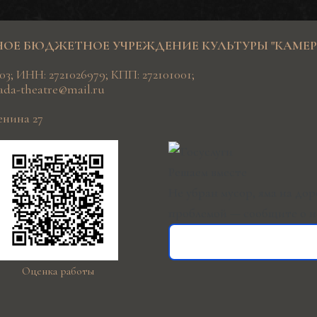
Е БЮДЖЕТНОЕ УЧРЕЖДЕНИЕ КУЛЬТУРЫ "КАМЕРН
3; ИНН: 2721026979; КПП: 272101001;
iada-theatre@mail.ru
Ленина 27
Решаем вместе
Не убран мусор, яма на дор
проблемой — сообщите о н
Оценка работы