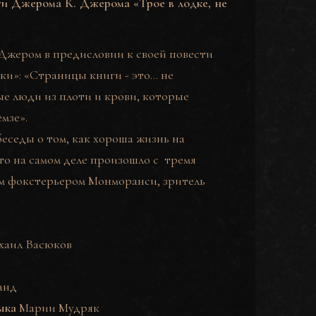
ести Джерома К. Джерома
«
Трое в лодке, не
Джером в предисловии к
своей повести
аки»: «Страницы книги - это… не
ые люди из плоти и крови, которые
мзе».
беседы о том, как хороша жизнь на
то на самом деле произошло с
тремя
м фокстерьером Монморанси, зритель
хаил Васюков
анд
ыка
Марии Мудряк