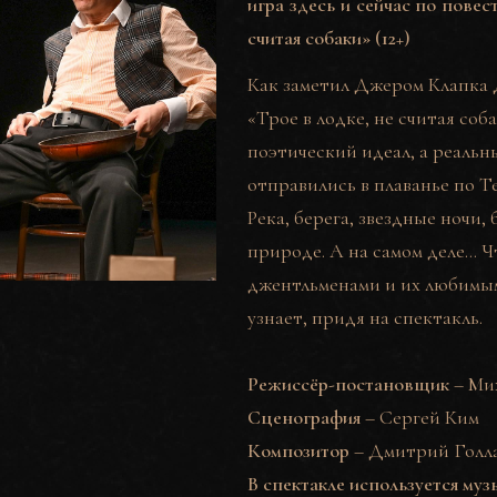
игра здесь и сейчас по пов
считая собаки
»
(12+)
Как заметил
Джером Клапка 
«Трое в лодке, не считая соб
поэтический идеал, а реальн
отправились в плаванье по Те
Река, берега, звездные ночи,
природе. А на самом деле… Ч
джентльменами и их любимы
узнает, придя на спектакль.
Режиссёр-постановщик
–
Ми
Сценография
–
Сергей Ким
Композитор
–
Дмитрий Голл
В спектакле используется муз