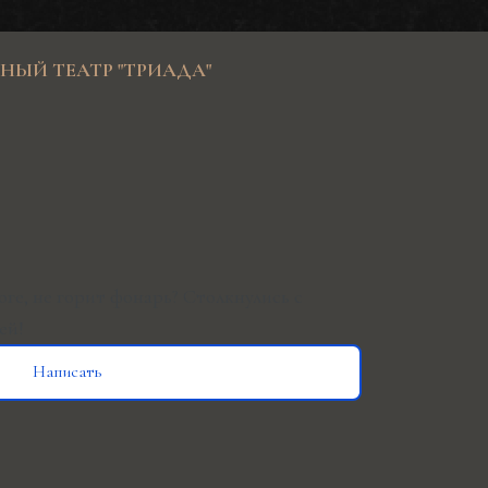
ЫЙ ТЕАТР "ТРИАДА"
оге, не горит фонарь?
Столкнулись с
ей!
Написать