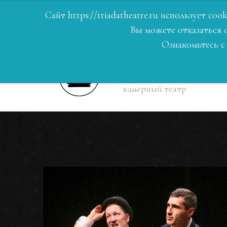
ГЛАВНА
Сайт https://triadatheatre.ru использует c
Вы можете отказаться о
Ознакомьтесь 
ТРИАDА
муниципальный
камерный театр