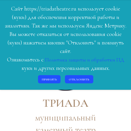
Сайт https://triadatheatre.ru использует cookie
(куки) для обеспечения корректной работы и
ГЛАВНАЯ
аналитики. Так же мы используем Яндекс Метрику.
Вы можете отказаться от использования cookie
РЕПЕРТУАР
(куки) нажатием кнопки "Отклонить" и покинуть
ЛЮДИ ТЕАТРА
сайт.
Ознакомьтесь с
Политика защиты и обработки ПД
О НАС
куки и других персональных данных.
ИСТОРИЯ
ПРИНЯТЬ
ОТКЛОНИТЬ
КОНТАКТЫ
ВОЙТИ
ТРИАDА
муниципальный
камерный театр