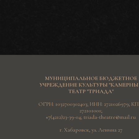
МУНИЦИПАЛЬНОЕ БЮДЖЕТНОЕ
УЧРЕЖДЕНИЕ КУЛЬТУРЫ "КАМЕРН
ТЕАТР "ТРИАДА"
ОГРН: 1032700302403; ИНН: 2721026979; КП
272101001;
+7(4212)23-39-04
;
triada-theatre@mail.ru
г. Хабаровск, ул. Ленина 27